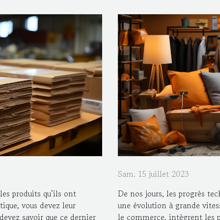
Sam. 15 juillet 2023
es produits qu’ils ont
De nos jours, les progrès t
ique, vous devez leur
une évolution à grande vitess
devez savoir que ce dernier
le commerce, intègrent les 