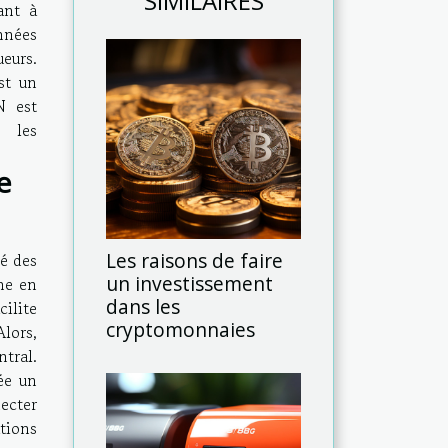
SIMILAIRES
ant à
nées
eurs.
st un
N est
t les
e
Les raisons de faire
é des
un investissement
ne en
dans les
ilite
cryptomonnaies
lors,
tral.
ée un
ecter
tions