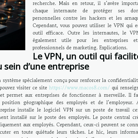
recherche. Mais en retour, il s’avère import
chaque internaute de protéger ses don
personnelles contre les hackers et les arnaqu
Cependant, vous pouvez utiliser le VPN qui e
outil efficace. Outre les internautes, le VP
également utile pour les entreprises e
professionnels de marketing. Explications.
Le VPN, un outil qui facilit
u sein d’une entreprise
 système spécialement conçu pour renforcer la confidentialit
pouvez visiter ce site
https://www.macos8.com/
qui renseig
et permet aux entreprises de fonctionner à merveille. Il fac
a position géographique des employés et de l’employeur. A
eprise installe le logiciel VPN sur un poste de travail cen
nt installé sur le poste des employés. Le poste central cr
 uniquement aux employés. Cependant, ceux-ci peuvent se conn
écuter en toute quiétude leurs tâches. Le hic, leurs informa